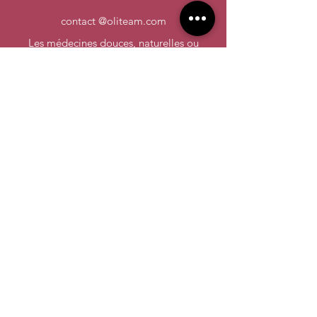
contact @oliteam.com
Les médecines douces, naturelles ou
alternatives ne se substituent pas à un
traitement proposé par votre médecin. En
cas de doute consultez d’abord votre
médecin.
En savoir plus sur les pratiques de soins
non conventionnelles
©2023 Créé par Oliteam
SASU OLITEAM Capital 2000.00€
7, Rue Albert Einstein 77420 Champs-Sur-
Marne
Mentions Légales
Politique de Confidentialité des Données
Conditions Générales de Ventes