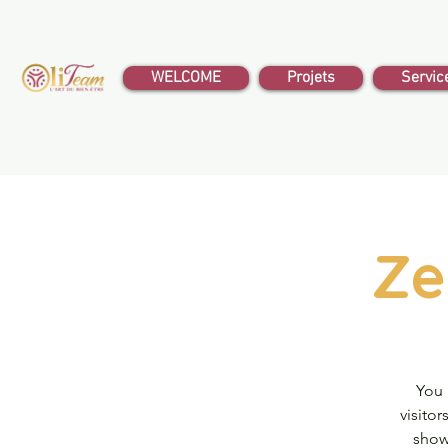
WELCOME
Projets
Servic
Ze
You 
visito
show