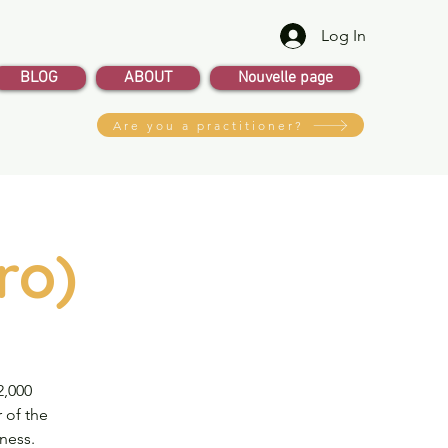
Log In
BLOG
ABOUT
Nouvelle page
Are you a practitioner?
ro)
2,000
 of the
ness.