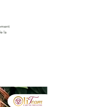
lement
e la