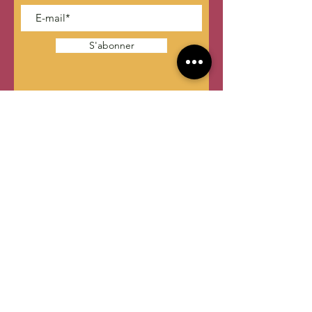
S'abonner
CONTACTER OLITEAM
contact @oliteam.com
Les médecines douces, naturelles ou
alternatives ne se substituent pas à un
traitement proposé par votre médecin. En
cas de doute consultez d’abord votre
médecin.
En savoir plus sur les pratiques de soins