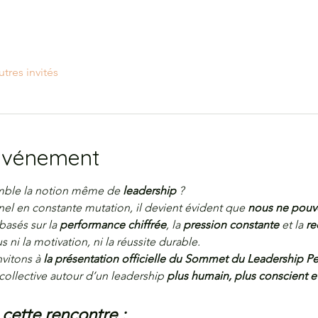
utres invités
'événement
mble la notion même de 
leadership
 ?
l en constante mutation, il devient évident que 
nous ne pouvo
asés sur la 
performance chiffrée
, la 
pression constante
 et la 
re
s ni la motivation, ni la réussite durable.
vitons à 
la présentation officielle du Sommet du Leadership P
collective autour d’un leadership 
plus humain, plus conscient et
ette rencontre :