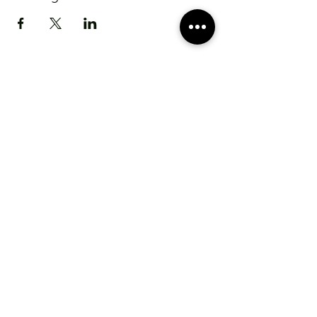
S'abonner
CONTACTER OLITEAM
contact @oliteam.com
Les médecines douces, naturelles ou