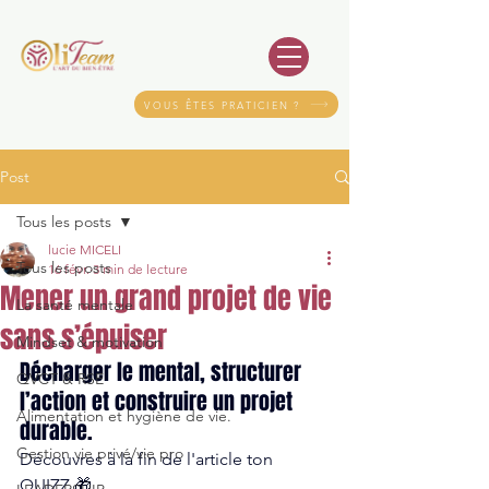
VOUS ÊTES PRATICIEN ?
Post
Tous les posts
lucie MICELI
Tous les posts
16 févr.
3 min de lecture
Mener un grand projet de vie
La santé mentale
sans s’épuiser
Mindset & motivation
Décharger le mental, structurer 
QVCT & RSE
l’action et construire un projet 
Alimentation et hygiène de vie.
durable. 
Gestion vie privé/vie pro
Découvres à la fin de l'article ton 
QUIZZ 🎁