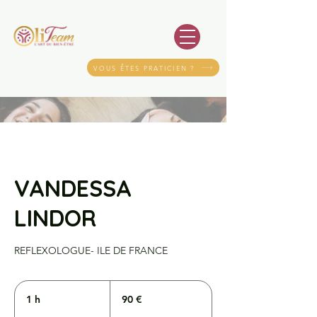
VOUS ÊTES PRATICIEN ?
VANDESSA
LINDOR
REFLEXOLOGUE- ILE DE FRANCE
90
euros
1 h
1
90 €