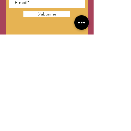
S'abonner
CONTACTER OLITEAM
contact @oliteam.com
Les médecines douces, naturelles ou
alternatives ne se substituent pas à un
traitement proposé par votre médecin. En
cas de doute consultez d’abord votre
médecin.
En savoir plus sur les pratiques de soins
non conventionnelles